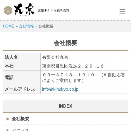
≡
HOME
»
会社情報
» 会社概要
会社概要
法人名
有限会社丸京
本社
東京都目黒区洗足２−２５−１６
０３ー３７１８－１０１０ （AI自動応答
電話
によりご案内します）
メールアドレス
info＠kinukyo.co.jp
INDEX
会社概要
アクセス